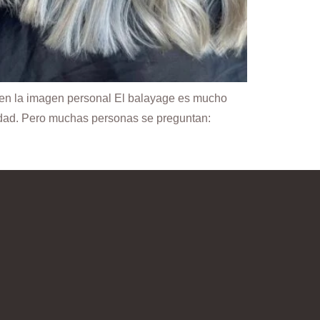
to en la imagen personal El balayage es mucho
lidad. Pero muchas personas se preguntan: