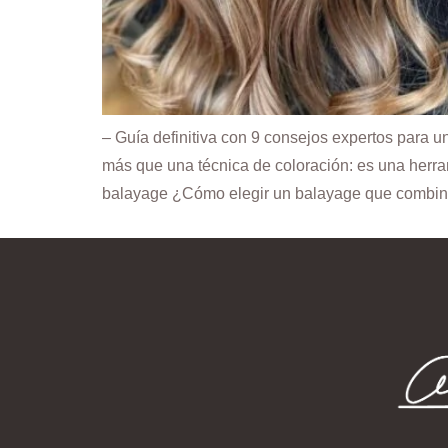
– Guía definitiva con 9 consejos expertos para 
más que una técnica de coloración: es una herra
balayage ¿Cómo elegir un balayage que combin