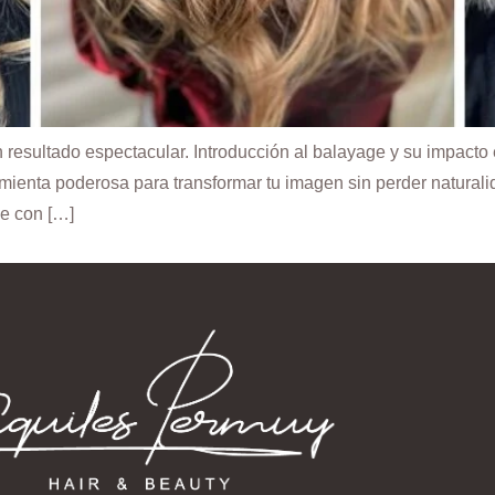
un resultado espectacular. Introducción al balayage y su impac
mienta poderosa para transformar tu imagen sin perder natura
e con […]